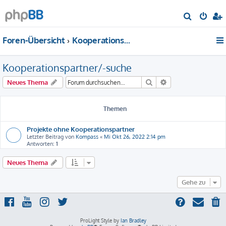
S
u
Foren-Übersicht
Kooperationspartner/-suche
c
h
Kooperationspartner/-suche
e
Suche
Erweiterte Suche
Neues Thema
Themen
Projekte ohne Kooperationspartner
Letzter Beitrag von
Kompass
«
Mi Okt 26, 2022 2:14 pm
Antworten:
1
Neues Thema
Gehe zu
ProLight Style by
Ian Bradley