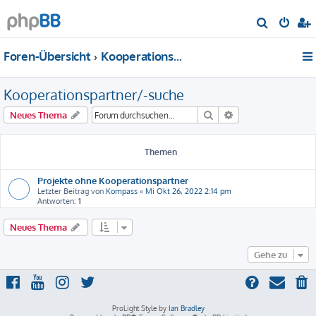
S
u
Foren-Übersicht
Kooperationspartner/-suche
c
h
Kooperationspartner/-suche
e
Suche
Erweiterte Suche
Neues Thema
Themen
Projekte ohne Kooperationspartner
Letzter Beitrag von
Kompass
«
Mi Okt 26, 2022 2:14 pm
Antworten:
1
Neues Thema
Gehe zu
ProLight Style by
Ian Bradley