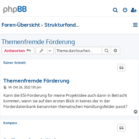
S
u
Foren-Übersicht
Strukturfonds-Förderung allgemein
c
h
Themenfremde Förderung
e
Suche
Erweiterte
Antworten
Rainer Schmitt
Themenfremde Förderung
B
Mi Okt 26, 2022 1:01 pm
e
i
Kann die ESI-Förderung für meine Projektidee auch dann in Betracht
t
kommen, wenn sie auf den ersten Blick in keines der in der
r
a
Förderdatenbank benannten thematischen Handlungsfelder passt?
g
Kompass