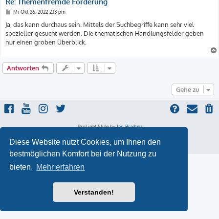
Re: Themenfremde Förderung
B
Mi Okt 26, 2022 2:13 pm
e
i
Ja, das kann durchaus sein. Mittels der Suchbegriffe kann sehr viel
t
spezieller gesucht werden. Die thematischen Handlungsfelder geben
r
a
nur einen groben Überblick.
g
Antworten
Gehe zu
ProLight Style by
Ian Bradley
Powered by
phpBB
® Forum Software © phpBB Limited
Deutsche Übersetzung durch
phpBB.de
Diese Website nutzt Cookies, um Ihnen den
Datenschutz
|
Nutzungsbedingungen
bestmöglichen Komfort bei der Nutzung zu
bieten.
Mehr erfahren
Verstanden!