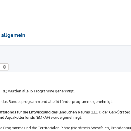
 allgemein
Suche
Erweiterte Suche
FRE) wurden alle 16 Programme genehmigt.
d das Bundesprogramm und alle 16 Länderprogramme genehmigt.
ftsfonds für die Entwicklung des ländlichen Raums
(ELER) der Gap-Strateg
 und Aquakulturfonds
(EMFAF) wurde genehmigt.
alle Programme und die Territorialen Pläne (Nordrhein-Westfalen, Brandenbu