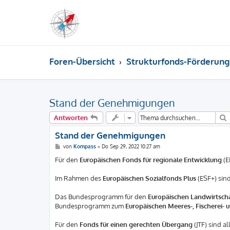
Foren-Übersicht
Strukturfonds-Förderung
Stand der Genehmigungen
Antworten
Stand der Genehmigungen
B
von
Kompass
»
Do Sep 29, 2022 10:27 am
e
i
Für den
Europäischen Fonds für regionale Entwicklung
(E
t
r
a
Im Rahmen des
Europäischen Sozialfonds Plus
(ESF+) sin
g
Das Bundesprogramm für den
Europäischen Landwirtscha
Bundesprogramm zum
Europäischen Meeres-, Fischerei-
Für den
Fonds für einen gerechten Übergang
(JTF) sind 