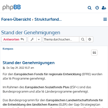
S
u
Foren-Übersicht
Strukturfonds-Förderung allgemein
c
h
Stand der Genehmigungen
e
Suche
Erweiterte
Antworten
Kompass
Stand der Genehmigungen
B
Do Sep 29, 2022 10:27 am
e
i
Für den
Europäischen Fonds für regionale Entwicklung
(EFRE) wurden
t
alle 16 Programme genehmigt.
r
a
g
Im Rahmen des
Europäischen Sozialfonds Plus
(ESF+) sind das
Bundesprogramm und alle 16 Länderprogramme genehmigt.
Das Bundesprogramm für den
Europäischen Landwirtschaftsfonds für
die Entwicklung des ländlichen Raums
(ELER) der Gap-Strategieplan