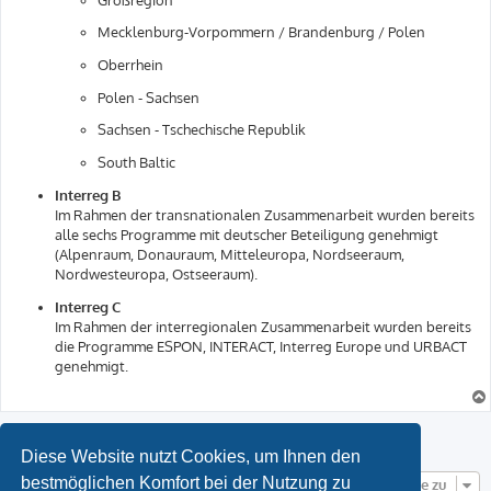
Mecklenburg-Vorpommern / Brandenburg / Polen
Oberrhein
Polen - Sachsen
Sachsen - Tschechische Republik
South Baltic
Interreg B
Im Rahmen der transnationalen Zusammenarbeit wurden bereits
alle sechs Programme mit deutscher Beteiligung genehmigt
(Alpenraum, Donauraum, Mitteleuropa, Nordseeraum,
Nordwesteuropa, Ostseeraum).
Interreg C
Im Rahmen der interregionalen Zusammenarbeit wurden bereits
die Programme ESPON, INTERACT, Interreg Europe und URBACT
genehmigt.
Antworten
Diese Website nutzt Cookies, um Ihnen den
bestmöglichen Komfort bei der Nutzung zu
Gehe zu