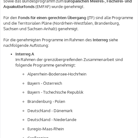
sowie das Bundesprogramm zum
Europäischen Meeres-, Fischerei- und
Aquakulturfonds
(EMFAF) wurde genehmigt.
Für den
Fonds für einen gerechten Übergang
(JTF) sind alle Programme
und die Territorialen Pläne (Nordrhein-Westfalen, Brandenburg,
Sachsen und Sachsen-Anhalt) genehmigt.
Für die genehmigten Programme im Rahmen des
Interreg
siehe
nachfolgende Auflistung:
Interreg A
Im Rahmen der grenzübergreifenden Zusammenarbeit sind
folgende Programme genehmigt:
Alpenrhein-Bodensee-Hochrhein
Bayern - Österreich
Bayern - Tschechische Republik
Brandenburg - Polen
Deutschland - Dänemark
Deutschland - Niederlande
Euregio-Maas-Rhein
Großregion