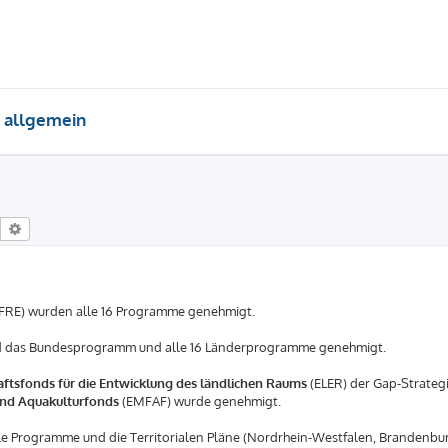
 allgemein
Suche
Erweiterte Suche
FRE) wurden alle 16 Programme genehmigt.
d das Bundesprogramm und alle 16 Länderprogramme genehmigt.
ftsfonds für die Entwicklung des ländlichen Raums
(ELER) der Gap-Strateg
 und Aquakulturfonds
(EMFAF) wurde genehmigt.
alle Programme und die Territorialen Pläne (Nordrhein-Westfalen, Brandenbu