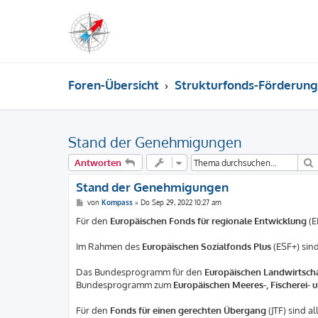
Foren-Übersicht
Strukturfonds-Förderung
Stand der Genehmigungen
Antworten
Stand der Genehmigungen
B
von
Kompass
»
Do Sep 29, 2022 10:27 am
e
i
Für den
Europäischen Fonds für regionale Entwicklung
(E
t
r
a
Im Rahmen des
Europäischen Sozialfonds Plus
(ESF+) sin
g
Das Bundesprogramm für den
Europäischen Landwirtscha
Bundesprogramm zum
Europäischen Meeres-, Fischerei-
Für den
Fonds für einen gerechten Übergang
(JTF) sind 