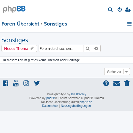
S
u
Foren-Übersicht
Sonstiges
c
h
Sonstiges
e
Suche
Erweiterte Suche
Neues Thema
In diesem Forum gibt es keine Themen oder Beiträge.
Gehe zu
ProLight Style by
Ian Bradley
Powered by
phpBB
® Forum Software © phpBB Limited
Deutsche Übersetzung durch
phpBB.de
Datenschutz
|
Nutzungsbedingungen