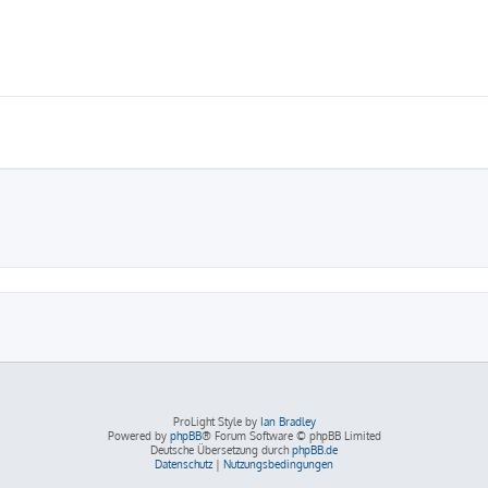
eiterte Suche
ProLight Style by
Ian Bradley
Powered by
phpBB
® Forum Software © phpBB Limited
Deutsche Übersetzung durch
phpBB.de
Datenschutz
|
Nutzungsbedingungen