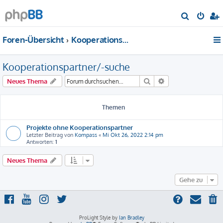
S
u
Foren-Übersicht
Kooperationspartner/-suche
c
h
Kooperationspartner/-suche
e
Suche
Erweiterte Suche
Neues Thema
Themen
Projekte ohne Kooperationspartner
Letzter Beitrag von
Kompass
«
Mi Okt 26, 2022 2:14 pm
Antworten:
1
Neues Thema
Gehe zu
ProLight Style by
Ian Bradley