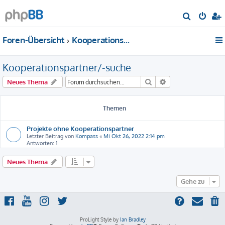
S
u
Foren-Übersicht
Kooperationspartner/-suche
c
h
Kooperationspartner/-suche
e
Suche
Erweiterte Suche
Neues Thema
Themen
Projekte ohne Kooperationspartner
Letzter Beitrag von
Kompass
«
Mi Okt 26, 2022 2:14 pm
Antworten:
1
Neues Thema
Gehe zu
ProLight Style by
Ian Bradley