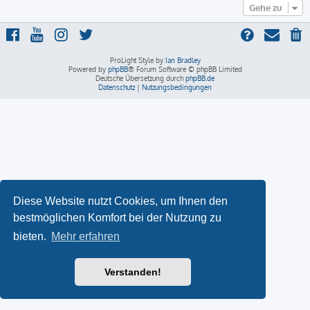
Gehe zu
ProLight Style by
Ian Bradley
Powered by
phpBB
® Forum Software © phpBB Limited
Deutsche Übersetzung durch
phpBB.de
Datenschutz
|
Nutzungsbedingungen
Diese Website nutzt Cookies, um Ihnen den
bestmöglichen Komfort bei der Nutzung zu
bieten.
Mehr erfahren
Verstanden!