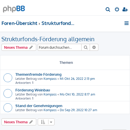
S
u
Foren-Übersicht
Strukturfonds-Förderung allgemein
c
h
Strukturfonds-Förderung allgemein
e
Suche
Erweiterte Suche
Neues Thema
Themen
Themenfremde Förderung
Letzter Beitrag von
Kompass
«
Mi Okt 26, 2022 2:13 pm
Antworten:
1
Förderung Weinbau
Letzter Beitrag von
Kompass
«
Mo Okt 10, 2022 8:17 am
Antworten:
1
Stand der Genehmigungen
Letzter Beitrag von
Kompass
«
Do Sep 29, 2022 10:27 am
Neues Thema