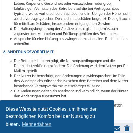
Leben, Körper und Gesundheit oder vorsätzlichem oder grob
fahrlässigem Verhalten des Betreibers auf die bei Vertragsschluss
typischerweise vorhersehbaren Schäden und im Übrigen der Höhe nach
auf die vertragstypischen Durchschnittsschäden begrenzt. Dies gilt auch
für mittelbare Schäden, insbesondere entgangenen Gewinn.
Die Haftungsbegrenzung der Absätze a bis c gilt sinngemäß auch
zugunsten der Mitarbeiter und Erfüllungsgehilfen des Betreibers.
Ansprüche für eine Haftung aus zwingendem nationalem Recht bleiben
unberührt.
6. ÄNDERUNGSVORBEHALT
Der Betreiber ist berechtigt, die Nutzungsbedingungen und die
Datenschutzerklärung zu ändern. Die Änderung wird dem Nutzer per E-
Mail mitgeteilt.
Der Nutzer ist berechtigt, den Änderungen zu widersprechen. Im Falle
des Widerspruchs erlischt das zwischen dem Betreiber und dem Nutzer
bestehende Vertragsverhältnis mit sofortiger Wirkung.
Die Änderungen gelten als anerkannt und verbindlich, wenn der Nutzer
den Änderungen zugestimmt hat.
Informationen über den Umgang mit Ihren persönlichen Daten
Diese Website nutzt Cookies, um Ihnen den
sind in der Datenschutzerklärung enthalten.
bestmöglichen Komfort bei der Nutzung zu
bieten.
Mehr erfahren