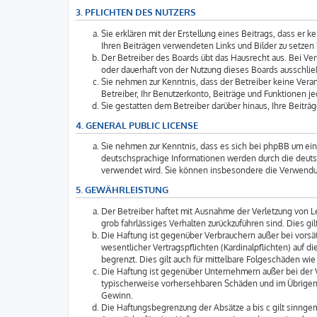
3. PFLICHTEN DES NUTZERS
Sie erklären mit der Erstellung eines Beitrags, dass er 
Ihren Beiträgen verwendeten Links und Bilder zu setzen
Der Betreiber des Boards übt das Hausrecht aus. Bei V
oder dauerhaft von der Nutzung dieses Boards ausschlie
Sie nehmen zur Kenntnis, dass der Betreiber keine Verant
Betreiber, Ihr Benutzerkonto, Beiträge und Funktionen je
Sie gestatten dem Betreiber darüber hinaus, Ihre Beitr
4. GENERAL PUBLIC LICENSE
Sie nehmen zur Kenntnis, dass es sich bei phpBB um ein
deutschsprachige Informationen werden durch die deuts
verwendet wird. Sie können insbesondere die Verwendun
5. GEWÄHRLEISTUNG
Der Betreiber haftet mit Ausnahme der Verletzung von Le
grob fahrlässiges Verhalten zurückzuführen sind. Dies 
Die Haftung ist gegenüber Verbrauchern außer bei vorsä
wesentlicher Vertragspflichten (Kardinalpflichten) auf
begrenzt. Dies gilt auch für mittelbare Folgeschäden 
Die Haftung ist gegenüber Unternehmern außer bei der V
typischerweise vorhersehbaren Schäden und im Übrigen 
Gewinn.
Die Haftungsbegrenzung der Absätze a bis c gilt sinngem