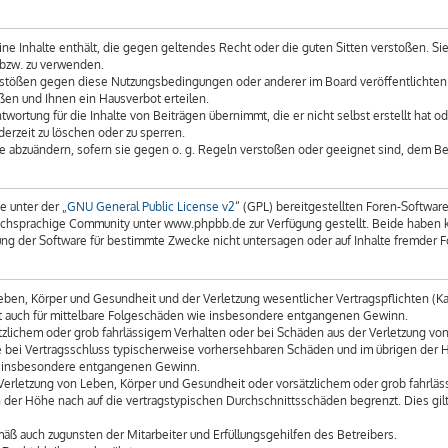
keine Inhalte enthält, die gegen geltendes Recht oder die guten Sitten verstoßen. Si
 bzw. zu verwenden.
erstößen gegen diese Nutzungsbedingungen oder anderer im Board veröffentlichte
ßen und Ihnen ein Hausverbot erteilen.
wortung für die Inhalte von Beiträgen übernimmt, die er nicht selbst erstellt hat 
derzeit zu löschen oder zu sperren.
äge abzuändern, sofern sie gegen o. g. Regeln verstoßen oder geeignet sind, dem B
e unter der „
GNU General Public License v2
“ (GPL) bereitgestellten Foren-Softwa
chsprachige Community unter www.phpbb.de zur Verfügung gestellt. Beide haben kei
g der Software für bestimmte Zwecke nicht untersagen oder auf Inhalte fremder F
ben, Körper und Gesundheit und der Verletzung wesentlicher Vertragspflichten (Kard
gilt auch für mittelbare Folgeschäden wie insbesondere entgangenen Gewinn.
tzlichem oder grob fahrlässigem Verhalten oder bei Schäden aus der Verletzung vo
 die bei Vertragsschluss typischerweise vorhersehbaren Schäden und im übrigen der
wie insbesondere entgangenen Gewinn.
erletzung von Leben, Körper und Gesundheit oder vorsätzlichem oder grob fahrläss
der Höhe nach auf die vertragstypischen Durchschnittsschäden begrenzt. Dies gil
äß auch zugunsten der Mitarbeiter und Erfüllungsgehilfen des Betreibers.