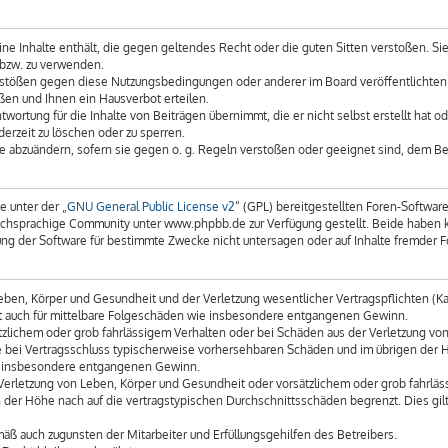
keine Inhalte enthält, die gegen geltendes Recht oder die guten Sitten verstoßen. Si
 bzw. zu verwenden.
erstößen gegen diese Nutzungsbedingungen oder anderer im Board veröffentlichte
ßen und Ihnen ein Hausverbot erteilen.
wortung für die Inhalte von Beiträgen übernimmt, die er nicht selbst erstellt hat 
derzeit zu löschen oder zu sperren.
äge abzuändern, sofern sie gegen o. g. Regeln verstoßen oder geeignet sind, dem B
e unter der „
GNU General Public License v2
“ (GPL) bereitgestellten Foren-Softwa
chsprachige Community unter www.phpbb.de zur Verfügung gestellt. Beide haben kei
g der Software für bestimmte Zwecke nicht untersagen oder auf Inhalte fremder F
ben, Körper und Gesundheit und der Verletzung wesentlicher Vertragspflichten (Kard
gilt auch für mittelbare Folgeschäden wie insbesondere entgangenen Gewinn.
tzlichem oder grob fahrlässigem Verhalten oder bei Schäden aus der Verletzung vo
 die bei Vertragsschluss typischerweise vorhersehbaren Schäden und im übrigen der
wie insbesondere entgangenen Gewinn.
erletzung von Leben, Körper und Gesundheit oder vorsätzlichem oder grob fahrläss
der Höhe nach auf die vertragstypischen Durchschnittsschäden begrenzt. Dies gil
äß auch zugunsten der Mitarbeiter und Erfüllungsgehilfen des Betreibers.