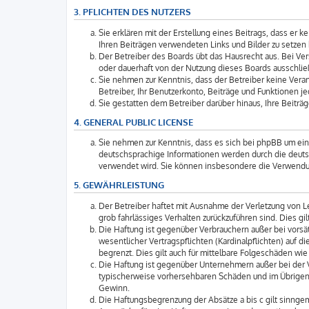
3. PFLICHTEN DES NUTZERS
Sie erklären mit der Erstellung eines Beitrags, dass er 
Ihren Beiträgen verwendeten Links und Bilder zu setzen
Der Betreiber des Boards übt das Hausrecht aus. Bei V
oder dauerhaft von der Nutzung dieses Boards ausschlie
Sie nehmen zur Kenntnis, dass der Betreiber keine Verant
Betreiber, Ihr Benutzerkonto, Beiträge und Funktionen je
Sie gestatten dem Betreiber darüber hinaus, Ihre Beitr
4. GENERAL PUBLIC LICENSE
Sie nehmen zur Kenntnis, dass es sich bei phpBB um ein
deutschsprachige Informationen werden durch die deuts
verwendet wird. Sie können insbesondere die Verwendun
5. GEWÄHRLEISTUNG
Der Betreiber haftet mit Ausnahme der Verletzung von Le
grob fahrlässiges Verhalten zurückzuführen sind. Dies 
Die Haftung ist gegenüber Verbrauchern außer bei vorsä
wesentlicher Vertragspflichten (Kardinalpflichten) auf
begrenzt. Dies gilt auch für mittelbare Folgeschäden 
Die Haftung ist gegenüber Unternehmern außer bei der V
typischerweise vorhersehbaren Schäden und im Übrigen 
Gewinn.
Die Haftungsbegrenzung der Absätze a bis c gilt sinngem