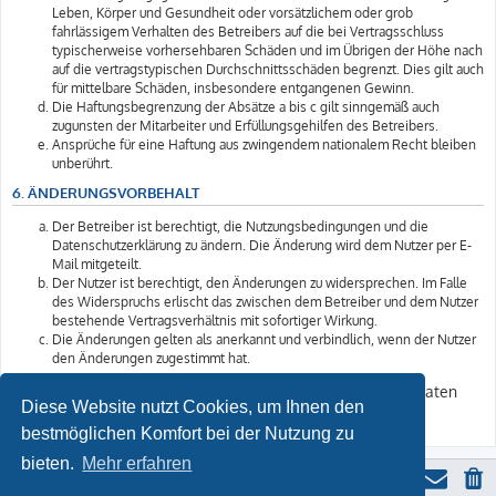
Leben, Körper und Gesundheit oder vorsätzlichem oder grob
fahrlässigem Verhalten des Betreibers auf die bei Vertragsschluss
typischerweise vorhersehbaren Schäden und im Übrigen der Höhe nach
auf die vertragstypischen Durchschnittsschäden begrenzt. Dies gilt auch
für mittelbare Schäden, insbesondere entgangenen Gewinn.
Die Haftungsbegrenzung der Absätze a bis c gilt sinngemäß auch
zugunsten der Mitarbeiter und Erfüllungsgehilfen des Betreibers.
Ansprüche für eine Haftung aus zwingendem nationalem Recht bleiben
unberührt.
6. ÄNDERUNGSVORBEHALT
Der Betreiber ist berechtigt, die Nutzungsbedingungen und die
Datenschutzerklärung zu ändern. Die Änderung wird dem Nutzer per E-
Mail mitgeteilt.
Der Nutzer ist berechtigt, den Änderungen zu widersprechen. Im Falle
des Widerspruchs erlischt das zwischen dem Betreiber und dem Nutzer
bestehende Vertragsverhältnis mit sofortiger Wirkung.
Die Änderungen gelten als anerkannt und verbindlich, wenn der Nutzer
den Änderungen zugestimmt hat.
Informationen über den Umgang mit Ihren persönlichen Daten
Diese Website nutzt Cookies, um Ihnen den
sind in der Datenschutzerklärung enthalten.
bestmöglichen Komfort bei der Nutzung zu
bieten.
Mehr erfahren