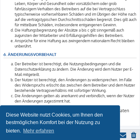
Leben, Körper und Gesundheit oder vorsätzlichem oder grob
fahrlässigem Verhalten des Betreibers auf die bei Vertragsschluss
typischerweise vorhersehbaren Schäden und im Übrigen der Höhe nach
auf die vertragstypischen Durchschnittsschäden begrenzt. Dies gilt auch
für mittelbare Schäden, insbesondere entgangenen Gewinn.
Die Haftungsbegrenzung der Absätze a bis c gilt sinngemäß auch
zugunsten der Mitarbeiter und Erfüllungsgehilfen des Betreibers.
Ansprüche für eine Haftung aus zwingendem nationalem Recht bleiben
unberührt.
6. ÄNDERUNGSVORBEHALT
Der Betreiber ist berechtigt, die Nutzungsbedingungen und die
Datenschutzerklärung zu ändern. Die Änderung wird dem Nutzer per E-
Mail mitgeteilt.
Der Nutzer ist berechtigt, den Änderungen zu widersprechen. Im Falle
des Widerspruchs erlischt das zwischen dem Betreiber und dem Nutzer
bestehende Vertragsverhältnis mit sofortiger Wirkung.
Die Änderungen gelten als anerkannt und verbindlich, wenn der Nutzer
den Änderungen zugestimmt hat.
Informationen über den Umgang mit Ihren persönlichen Daten
Diese Website nutzt Cookies, um Ihnen den
sind in der Datenschutzerklärung enthalten.
bestmöglichen Komfort bei der Nutzung zu
bieten.
Mehr erfahren