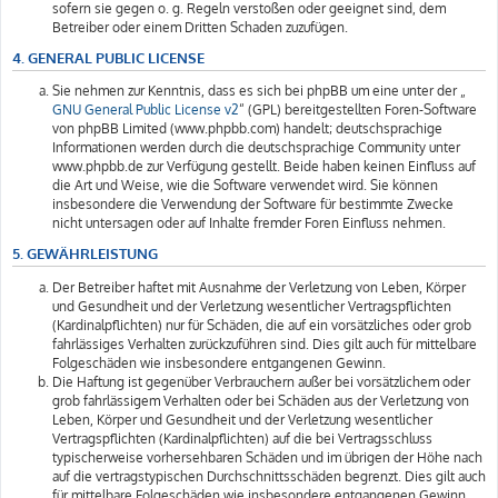
sofern sie gegen o. g. Regeln verstoßen oder geeignet sind, dem
Betreiber oder einem Dritten Schaden zuzufügen.
4. GENERAL PUBLIC LICENSE
Sie nehmen zur Kenntnis, dass es sich bei phpBB um eine unter der „
GNU General Public License v2
“ (GPL) bereitgestellten Foren-Software
von phpBB Limited (www.phpbb.com) handelt; deutschsprachige
Informationen werden durch die deutschsprachige Community unter
www.phpbb.de zur Verfügung gestellt. Beide haben keinen Einfluss auf
die Art und Weise, wie die Software verwendet wird. Sie können
insbesondere die Verwendung der Software für bestimmte Zwecke
nicht untersagen oder auf Inhalte fremder Foren Einfluss nehmen.
5. GEWÄHRLEISTUNG
Der Betreiber haftet mit Ausnahme der Verletzung von Leben, Körper
und Gesundheit und der Verletzung wesentlicher Vertragspflichten
(Kardinalpflichten) nur für Schäden, die auf ein vorsätzliches oder grob
fahrlässiges Verhalten zurückzuführen sind. Dies gilt auch für mittelbare
Folgeschäden wie insbesondere entgangenen Gewinn.
Die Haftung ist gegenüber Verbrauchern außer bei vorsätzlichem oder
grob fahrlässigem Verhalten oder bei Schäden aus der Verletzung von
Leben, Körper und Gesundheit und der Verletzung wesentlicher
Vertragspflichten (Kardinalpflichten) auf die bei Vertragsschluss
typischerweise vorhersehbaren Schäden und im übrigen der Höhe nach
auf die vertragstypischen Durchschnittsschäden begrenzt. Dies gilt auch
für mittelbare Folgeschäden wie insbesondere entgangenen Gewinn.