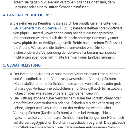
sofern sie gegen o. g. Regeln verstoßen oder geeignet sind, dem
Betreiber oder einem Dritten Schaden zuzufügen.
4. GENERAL PUBLIC LICENSE
Sie nehmen zur Kenntnis, dass es sich bei phpBB um eine unter der „
GNU General Public License v2
“ (GPL) bereitgestellten Foren-Software
von phpBB Limited (www.phpbb.com) handelt; deutschsprachige
Informationen werden durch die deutschsprachige Community unter
www.phpbb.de zur Verfügung gestellt. Beide haben keinen Einfluss auf
die Art und Weise, wie die Software verwendet wird. Sie können
insbesondere die Verwendung der Software für bestimmte Zwecke
nicht untersagen oder auf Inhalte fremder Foren Einfluss nehmen.
5. GEWÄHRLEISTUNG
Der Betreiber haftet mit Ausnahme der Verletzung von Leben, Körper
und Gesundheit und der Verletzung wesentlicher Vertragspflichten
(Kardinalpflichten) nur für Schäden, die auf ein vorsätzliches oder grob
fahrlässiges Verhalten zurückzuführen sind. Dies gilt auch für mittelbare
Folgeschäden wie insbesondere entgangenen Gewinn.
Die Haftung ist gegenüber Verbrauchern außer bei vorsätzlichem oder
grob fahrlässigem Verhalten oder bei Schäden aus der Verletzung von
Leben, Körper und Gesundheit und der Verletzung wesentlicher
Vertragspflichten (Kardinalpflichten) auf die bei Vertragsschluss
typischerweise vorhersehbaren Schäden und im übrigen der Höhe nach
auf die vertragstypischen Durchschnittsschäden begrenzt. Dies gilt auch
für mittelbare Folgeschäden wie insbesondere entgangenen Gewinn.