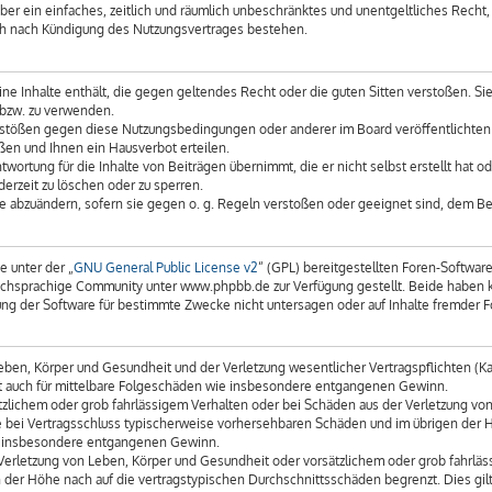
iber ein einfaches, zeitlich und räumlich unbeschränktes und unentgeltliches Recht
uch nach Kündigung des Nutzungsvertrages bestehen.
keine Inhalte enthält, die gegen geltendes Recht oder die guten Sitten verstoßen. Si
 bzw. zu verwenden.
erstößen gegen diese Nutzungsbedingungen oder anderer im Board veröffentlichte
ßen und Ihnen ein Hausverbot erteilen.
wortung für die Inhalte von Beiträgen übernimmt, die er nicht selbst erstellt hat 
derzeit zu löschen oder zu sperren.
äge abzuändern, sofern sie gegen o. g. Regeln verstoßen oder geeignet sind, dem B
e unter der „
GNU General Public License v2
“ (GPL) bereitgestellten Foren-Softwa
chsprachige Community unter www.phpbb.de zur Verfügung gestellt. Beide haben kei
g der Software für bestimmte Zwecke nicht untersagen oder auf Inhalte fremder F
ben, Körper und Gesundheit und der Verletzung wesentlicher Vertragspflichten (Kard
gilt auch für mittelbare Folgeschäden wie insbesondere entgangenen Gewinn.
tzlichem oder grob fahrlässigem Verhalten oder bei Schäden aus der Verletzung vo
 die bei Vertragsschluss typischerweise vorhersehbaren Schäden und im übrigen der
wie insbesondere entgangenen Gewinn.
erletzung von Leben, Körper und Gesundheit oder vorsätzlichem oder grob fahrläss
der Höhe nach auf die vertragstypischen Durchschnittsschäden begrenzt. Dies gil