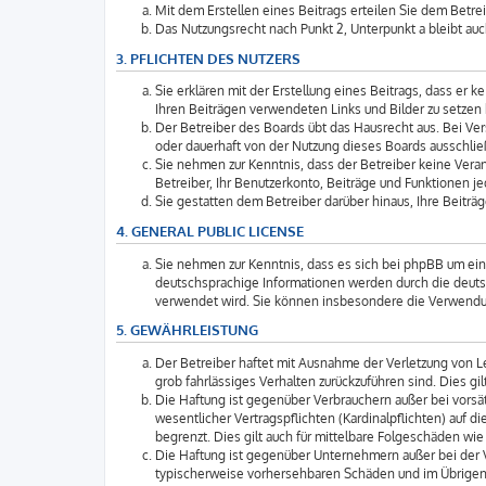
Mit dem Erstellen eines Beitrags erteilen Sie dem Betre
Das Nutzungsrecht nach Punkt 2, Unterpunkt a bleibt a
3. PFLICHTEN DES NUTZERS
Sie erklären mit der Erstellung eines Beitrags, dass er 
Ihren Beiträgen verwendeten Links und Bilder zu setzen
Der Betreiber des Boards übt das Hausrecht aus. Bei V
oder dauerhaft von der Nutzung dieses Boards ausschlie
Sie nehmen zur Kenntnis, dass der Betreiber keine Verant
Betreiber, Ihr Benutzerkonto, Beiträge und Funktionen je
Sie gestatten dem Betreiber darüber hinaus, Ihre Beitr
4. GENERAL PUBLIC LICENSE
Sie nehmen zur Kenntnis, dass es sich bei phpBB um ein
deutschsprachige Informationen werden durch die deuts
verwendet wird. Sie können insbesondere die Verwendun
5. GEWÄHRLEISTUNG
Der Betreiber haftet mit Ausnahme der Verletzung von Le
grob fahrlässiges Verhalten zurückzuführen sind. Dies 
Die Haftung ist gegenüber Verbrauchern außer bei vorsä
wesentlicher Vertragspflichten (Kardinalpflichten) auf
begrenzt. Dies gilt auch für mittelbare Folgeschäden 
Die Haftung ist gegenüber Unternehmern außer bei der V
typischerweise vorhersehbaren Schäden und im Übrigen 