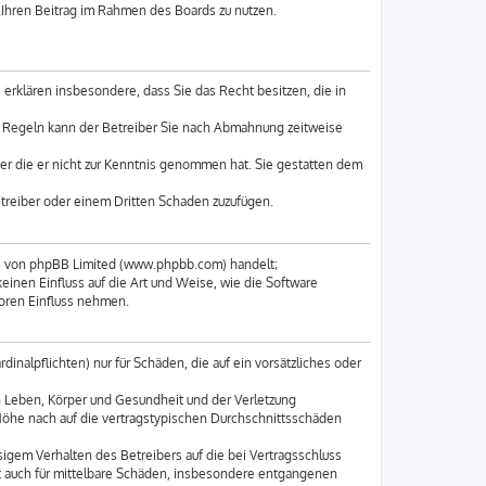
, Ihren Beitrag im Rahmen des Boards zu nutzen.
e erklären insbesondere, dass Sie das Recht besitzen, die in
n Regeln kann der Betreiber Sie nach Abmahnung zeitweise
oder die er nicht zur Kenntnis genommen hat. Sie gestatten dem
etreiber oder einem Dritten Schaden zuzufügen.
re von phpBB Limited (www.phpbb.com) handelt;
nen Einfluss auf die Art und Weise, wie die Software
oren Einfluss nehmen.
inalpflichten) nur für Schäden, die auf ein vorsätzliches oder
n Leben, Körper und Gesundheit und der Verletzung
 Höhe nach auf die vertragstypischen Durchschnittsschäden
igem Verhalten des Betreibers auf die bei Vertragsschluss
t auch für mittelbare Schäden, insbesondere entgangenen