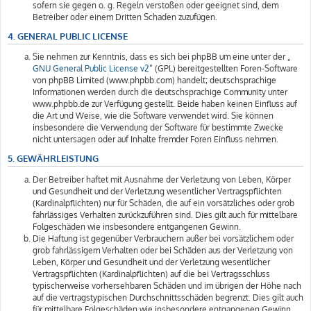
sofern sie gegen o. g. Regeln verstoßen oder geeignet sind, dem
Betreiber oder einem Dritten Schaden zuzufügen.
4. GENERAL PUBLIC LICENSE
Sie nehmen zur Kenntnis, dass es sich bei phpBB um eine unter der „
GNU General Public License v2
“ (GPL) bereitgestellten Foren-Software
von phpBB Limited (www.phpbb.com) handelt; deutschsprachige
Informationen werden durch die deutschsprachige Community unter
www.phpbb.de zur Verfügung gestellt. Beide haben keinen Einfluss auf
die Art und Weise, wie die Software verwendet wird. Sie können
insbesondere die Verwendung der Software für bestimmte Zwecke
nicht untersagen oder auf Inhalte fremder Foren Einfluss nehmen.
5. GEWÄHRLEISTUNG
Der Betreiber haftet mit Ausnahme der Verletzung von Leben, Körper
und Gesundheit und der Verletzung wesentlicher Vertragspflichten
(Kardinalpflichten) nur für Schäden, die auf ein vorsätzliches oder grob
fahrlässiges Verhalten zurückzuführen sind. Dies gilt auch für mittelbare
Folgeschäden wie insbesondere entgangenen Gewinn.
Die Haftung ist gegenüber Verbrauchern außer bei vorsätzlichem oder
grob fahrlässigem Verhalten oder bei Schäden aus der Verletzung von
Leben, Körper und Gesundheit und der Verletzung wesentlicher
Vertragspflichten (Kardinalpflichten) auf die bei Vertragsschluss
typischerweise vorhersehbaren Schäden und im übrigen der Höhe nach
auf die vertragstypischen Durchschnittsschäden begrenzt. Dies gilt auch
für mittelbare Folgeschäden wie insbesondere entgangenen Gewinn.