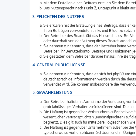
Mit dem Erstellen eines Beitrags erteilen Sie dem Betre
Das Nutzungsrecht nach Punkt 2, Unterpunkt a bleibt a
3. PFLICHTEN DES NUTZERS
Sie erklären mit der Erstellung eines Beitrags, dass er 
Ihren Beiträgen verwendeten Links und Bilder zu setzen
Der Betreiber des Boards übt das Hausrecht aus. Bei V
oder dauerhaft von der Nutzung dieses Boards ausschlie
Sie nehmen zur Kenntnis, dass der Betreiber keine Verant
Betreiber, Ihr Benutzerkonto, Beiträge und Funktionen je
Sie gestatten dem Betreiber darüber hinaus, Ihre Beitr
4. GENERAL PUBLIC LICENSE
Sie nehmen zur Kenntnis, dass es sich bei phpBB um ein
deutschsprachige Informationen werden durch die deuts
verwendet wird. Sie können insbesondere die Verwendun
5. GEWÄHRLEISTUNG
Der Betreiber haftet mit Ausnahme der Verletzung von Le
grob fahrlässiges Verhalten zurückzuführen sind. Dies 
Die Haftung ist gegenüber Verbrauchern außer bei vorsä
wesentlicher Vertragspflichten (Kardinalpflichten) auf
begrenzt. Dies gilt auch für mittelbare Folgeschäden 
Die Haftung ist gegenüber Unternehmern außer bei der V
typischerweise vorhersehbaren Schäden und im Übrigen 