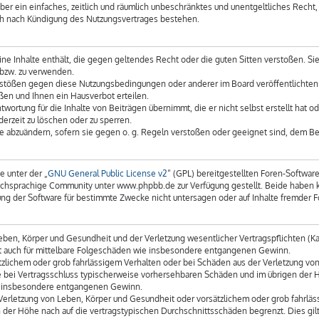
iber ein einfaches, zeitlich und räumlich unbeschränktes und unentgeltliches Recht
uch nach Kündigung des Nutzungsvertrages bestehen.
keine Inhalte enthält, die gegen geltendes Recht oder die guten Sitten verstoßen. Si
 bzw. zu verwenden.
erstößen gegen diese Nutzungsbedingungen oder anderer im Board veröffentlichte
ßen und Ihnen ein Hausverbot erteilen.
wortung für die Inhalte von Beiträgen übernimmt, die er nicht selbst erstellt hat 
derzeit zu löschen oder zu sperren.
äge abzuändern, sofern sie gegen o. g. Regeln verstoßen oder geeignet sind, dem B
e unter der „
GNU General Public License v2
“ (GPL) bereitgestellten Foren-Softwa
chsprachige Community unter www.phpbb.de zur Verfügung gestellt. Beide haben kei
g der Software für bestimmte Zwecke nicht untersagen oder auf Inhalte fremder F
ben, Körper und Gesundheit und der Verletzung wesentlicher Vertragspflichten (Kard
gilt auch für mittelbare Folgeschäden wie insbesondere entgangenen Gewinn.
tzlichem oder grob fahrlässigem Verhalten oder bei Schäden aus der Verletzung vo
 die bei Vertragsschluss typischerweise vorhersehbaren Schäden und im übrigen der
wie insbesondere entgangenen Gewinn.
erletzung von Leben, Körper und Gesundheit oder vorsätzlichem oder grob fahrläss
der Höhe nach auf die vertragstypischen Durchschnittsschäden begrenzt. Dies gil