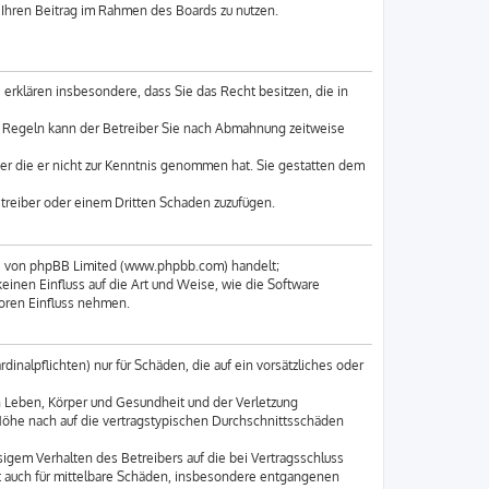
, Ihren Beitrag im Rahmen des Boards zu nutzen.
e erklären insbesondere, dass Sie das Recht besitzen, die in
n Regeln kann der Betreiber Sie nach Abmahnung zeitweise
oder die er nicht zur Kenntnis genommen hat. Sie gestatten dem
etreiber oder einem Dritten Schaden zuzufügen.
re von phpBB Limited (www.phpbb.com) handelt;
nen Einfluss auf die Art und Weise, wie die Software
oren Einfluss nehmen.
inalpflichten) nur für Schäden, die auf ein vorsätzliches oder
n Leben, Körper und Gesundheit und der Verletzung
 Höhe nach auf die vertragstypischen Durchschnittsschäden
igem Verhalten des Betreibers auf die bei Vertragsschluss
t auch für mittelbare Schäden, insbesondere entgangenen