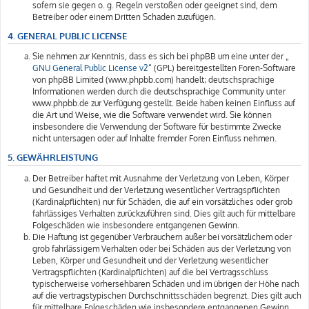
sofern sie gegen o. g. Regeln verstoßen oder geeignet sind, dem
Betreiber oder einem Dritten Schaden zuzufügen.
4. GENERAL PUBLIC LICENSE
Sie nehmen zur Kenntnis, dass es sich bei phpBB um eine unter der „
GNU General Public License v2
“ (GPL) bereitgestellten Foren-Software
von phpBB Limited (www.phpbb.com) handelt; deutschsprachige
Informationen werden durch die deutschsprachige Community unter
www.phpbb.de zur Verfügung gestellt. Beide haben keinen Einfluss auf
die Art und Weise, wie die Software verwendet wird. Sie können
insbesondere die Verwendung der Software für bestimmte Zwecke
nicht untersagen oder auf Inhalte fremder Foren Einfluss nehmen.
5. GEWÄHRLEISTUNG
Der Betreiber haftet mit Ausnahme der Verletzung von Leben, Körper
und Gesundheit und der Verletzung wesentlicher Vertragspflichten
(Kardinalpflichten) nur für Schäden, die auf ein vorsätzliches oder grob
fahrlässiges Verhalten zurückzuführen sind. Dies gilt auch für mittelbare
Folgeschäden wie insbesondere entgangenen Gewinn.
Die Haftung ist gegenüber Verbrauchern außer bei vorsätzlichem oder
grob fahrlässigem Verhalten oder bei Schäden aus der Verletzung von
Leben, Körper und Gesundheit und der Verletzung wesentlicher
Vertragspflichten (Kardinalpflichten) auf die bei Vertragsschluss
typischerweise vorhersehbaren Schäden und im übrigen der Höhe nach
auf die vertragstypischen Durchschnittsschäden begrenzt. Dies gilt auch
für mittelbare Folgeschäden wie insbesondere entgangenen Gewinn.