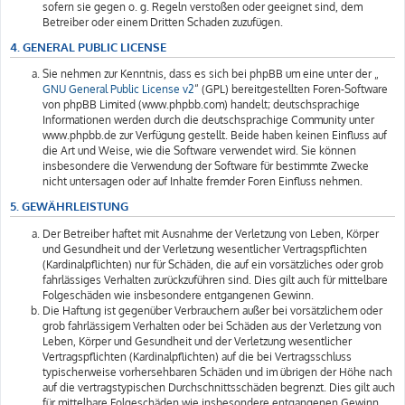
sofern sie gegen o. g. Regeln verstoßen oder geeignet sind, dem
Betreiber oder einem Dritten Schaden zuzufügen.
4. GENERAL PUBLIC LICENSE
Sie nehmen zur Kenntnis, dass es sich bei phpBB um eine unter der „
GNU General Public License v2
“ (GPL) bereitgestellten Foren-Software
von phpBB Limited (www.phpbb.com) handelt; deutschsprachige
Informationen werden durch die deutschsprachige Community unter
www.phpbb.de zur Verfügung gestellt. Beide haben keinen Einfluss auf
die Art und Weise, wie die Software verwendet wird. Sie können
insbesondere die Verwendung der Software für bestimmte Zwecke
nicht untersagen oder auf Inhalte fremder Foren Einfluss nehmen.
5. GEWÄHRLEISTUNG
Der Betreiber haftet mit Ausnahme der Verletzung von Leben, Körper
und Gesundheit und der Verletzung wesentlicher Vertragspflichten
(Kardinalpflichten) nur für Schäden, die auf ein vorsätzliches oder grob
fahrlässiges Verhalten zurückzuführen sind. Dies gilt auch für mittelbare
Folgeschäden wie insbesondere entgangenen Gewinn.
Die Haftung ist gegenüber Verbrauchern außer bei vorsätzlichem oder
grob fahrlässigem Verhalten oder bei Schäden aus der Verletzung von
Leben, Körper und Gesundheit und der Verletzung wesentlicher
Vertragspflichten (Kardinalpflichten) auf die bei Vertragsschluss
typischerweise vorhersehbaren Schäden und im übrigen der Höhe nach
auf die vertragstypischen Durchschnittsschäden begrenzt. Dies gilt auch
für mittelbare Folgeschäden wie insbesondere entgangenen Gewinn.