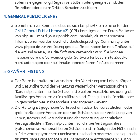
sofern sie gegen o. g. Regeln verstoßen oder geeignet sind, dem
Betreiber oder einem Dritten Schaden zuzufügen.
4. GENERAL PUBLIC LICENSE
Sie nehmen zur Kenntnis, dass es sich bei phpBB um eine unter der „
GNU General Public License v2
“ (GPL) bereitgestellten Foren-Software
von phpBB Limited (www.phpbb.com) handelt; deutschsprachige
Informationen werden durch die deutschsprachige Community unter
www.phpbb.de zur Verfügung gestellt. Beide haben keinen Einfluss auf
die Art und Weise, wie die Software verwendet wird. Sie können
insbesondere die Verwendung der Software für bestimmte Zwecke
nicht untersagen oder auf Inhalte fremder Foren Einfluss nehmen.
5. GEWÄHRLEISTUNG
Der Betreiber haftet mit Ausnahme der Verletzung von Leben, Körper
und Gesundheit und der Verletzung wesentlicher Vertragspflichten
(Kardinalpflichten) nur für Schäden, die auf ein vorsätzliches oder grob
fahrlässiges Verhalten zurückzuführen sind. Dies gilt auch für mittelbare
Folgeschäden wie insbesondere entgangenen Gewinn.
Die Haftung ist gegenüber Verbrauchern außer bei vorsätzlichem oder
grob fahrlässigem Verhalten oder bei Schäden aus der Verletzung von
Leben, Körper und Gesundheit und der Verletzung wesentlicher
Vertragspflichten (Kardinalpflichten) auf die bei Vertragsschluss
typischerweise vorhersehbaren Schäden und im übrigen der Höhe nach
auf die vertragstypischen Durchschnittsschäden begrenzt. Dies gilt auch
für mittelbare Folgeschäden wie insbesondere entgangenen Gewinn.