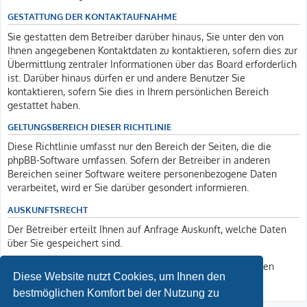
GESTATTUNG DER KONTAKTAUFNAHME
Sie gestatten dem Betreiber darüber hinaus, Sie unter den von
Ihnen angegebenen Kontaktdaten zu kontaktieren, sofern dies zur
Übermittlung zentraler Informationen über das Board erforderlich
ist. Darüber hinaus dürfen er und andere Benutzer Sie
kontaktieren, sofern Sie dies in Ihrem persönlichen Bereich
gestattet haben.
GELTUNGSBEREICH DIESER RICHTLINIE
Diese Richtlinie umfasst nur den Bereich der Seiten, die die
phpBB-Software umfassen. Sofern der Betreiber in anderen
Bereichen seiner Software weitere personenbezogene Daten
verarbeitet, wird er Sie darüber gesondert informieren.
AUSKUNFTSRECHT
Der Betreiber erteilt Ihnen auf Anfrage Auskunft, welche Daten
über Sie gespeichert sind.
Sie können jederzeit die Löschung bzw. Sperrung Ihrer Daten
Diese Website nutzt Cookies, um Ihnen den
verlangen. Kontaktieren Sie hierzu bitte den Betreiber.
bestmöglichen Komfort bei der Nutzung zu