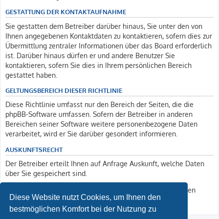
GESTATTUNG DER KONTAKTAUFNAHME
Sie gestatten dem Betreiber darüber hinaus, Sie unter den von
Ihnen angegebenen Kontaktdaten zu kontaktieren, sofern dies zur
Übermittlung zentraler Informationen über das Board erforderlich
ist. Darüber hinaus dürfen er und andere Benutzer Sie
kontaktieren, sofern Sie dies in Ihrem persönlichen Bereich
gestattet haben.
GELTUNGSBEREICH DIESER RICHTLINIE
Diese Richtlinie umfasst nur den Bereich der Seiten, die die
phpBB-Software umfassen. Sofern der Betreiber in anderen
Bereichen seiner Software weitere personenbezogene Daten
verarbeitet, wird er Sie darüber gesondert informieren.
AUSKUNFTSRECHT
Der Betreiber erteilt Ihnen auf Anfrage Auskunft, welche Daten
über Sie gespeichert sind.
Sie können jederzeit die Löschung bzw. Sperrung Ihrer Daten
Diese Website nutzt Cookies, um Ihnen den
verlangen. Kontaktieren Sie hierzu bitte den Betreiber.
bestmöglichen Komfort bei der Nutzung zu