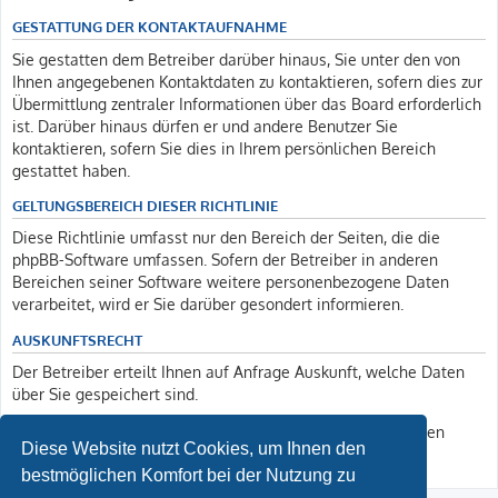
GESTATTUNG DER KONTAKTAUFNAHME
Sie gestatten dem Betreiber darüber hinaus, Sie unter den von
Ihnen angegebenen Kontaktdaten zu kontaktieren, sofern dies zur
Übermittlung zentraler Informationen über das Board erforderlich
ist. Darüber hinaus dürfen er und andere Benutzer Sie
kontaktieren, sofern Sie dies in Ihrem persönlichen Bereich
gestattet haben.
GELTUNGSBEREICH DIESER RICHTLINIE
Diese Richtlinie umfasst nur den Bereich der Seiten, die die
phpBB-Software umfassen. Sofern der Betreiber in anderen
Bereichen seiner Software weitere personenbezogene Daten
verarbeitet, wird er Sie darüber gesondert informieren.
AUSKUNFTSRECHT
Der Betreiber erteilt Ihnen auf Anfrage Auskunft, welche Daten
über Sie gespeichert sind.
Sie können jederzeit die Löschung bzw. Sperrung Ihrer Daten
Diese Website nutzt Cookies, um Ihnen den
verlangen. Kontaktieren Sie hierzu bitte den Betreiber.
bestmöglichen Komfort bei der Nutzung zu