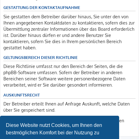
GESTATTUNG DER KONTAKTAUFNAHME
Sie gestatten dem Betreiber darüber hinaus, Sie unter den von
Ihnen angegebenen Kontaktdaten zu kontaktieren, sofern dies zur
Übermittlung zentraler Informationen über das Board erforderlich
ist. Darüber hinaus dürfen er und andere Benutzer Sie
kontaktieren, sofern Sie dies in Ihrem persönlichen Bereich
gestattet haben.
GELTUNGSBEREICH DIESER RICHTLINIE
Diese Richtlinie umfasst nur den Bereich der Seiten, die die
phpBB-Software umfassen. Sofern der Betreiber in anderen
Bereichen seiner Software weitere personenbezogene Daten
verarbeitet, wird er Sie darüber gesondert informieren.
AUSKUNFTSRECHT
Der Betreiber erteilt Ihnen auf Anfrage Auskunft, welche Daten
über Sie gespeichert sind.
Sie können jederzeit die Löschung bzw. Sperrung Ihrer Daten
Diese Website nutzt Cookies, um Ihnen den
verlangen. Kontaktieren Sie hierzu bitte den Betreiber.
bestmöglichen Komfort bei der Nutzung zu