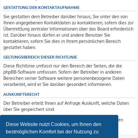
GESTATTUNG DER KONTAKTAUFNAHME
Sie gestatten dem Betreiber darüber hinaus, Sie unter den von
Ihnen angegebenen Kontaktdaten zu kontaktieren, sofern dies zur
Übermittlung zentraler Informationen über das Board erforderlich
ist. Darüber hinaus dürfen er und andere Benutzer Sie
kontaktieren, sofern Sie dies in Ihrem persönlichen Bereich
gestattet haben.
GELTUNGSBEREICH DIESER RICHTLINIE
Diese Richtlinie umfasst nur den Bereich der Seiten, die die
phpBB-Software umfassen. Sofern der Betreiber in anderen
Bereichen seiner Software weitere personenbezogene Daten
verarbeitet, wird er Sie darüber gesondert informieren.
AUSKUNFTSRECHT
Der Betreiber erteilt Ihnen auf Anfrage Auskunft, welche Daten
über Sie gespeichert sind.
Sie können jederzeit die Löschung bzw. Sperrung Ihrer Daten
Diese Website nutzt Cookies, um Ihnen den
verlangen. Kontaktieren Sie hierzu bitte den Betreiber.
bestmöglichen Komfort bei der Nutzung zu