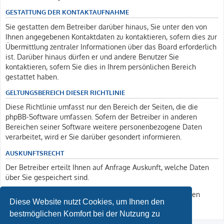
GESTATTUNG DER KONTAKTAUFNAHME
Sie gestatten dem Betreiber darüber hinaus, Sie unter den von
Ihnen angegebenen Kontaktdaten zu kontaktieren, sofern dies zur
Übermittlung zentraler Informationen über das Board erforderlich
ist. Darüber hinaus dürfen er und andere Benutzer Sie
kontaktieren, sofern Sie dies in Ihrem persönlichen Bereich
gestattet haben.
GELTUNGSBEREICH DIESER RICHTLINIE
Diese Richtlinie umfasst nur den Bereich der Seiten, die die
phpBB-Software umfassen. Sofern der Betreiber in anderen
Bereichen seiner Software weitere personenbezogene Daten
verarbeitet, wird er Sie darüber gesondert informieren.
AUSKUNFTSRECHT
Der Betreiber erteilt Ihnen auf Anfrage Auskunft, welche Daten
über Sie gespeichert sind.
Sie können jederzeit die Löschung bzw. Sperrung Ihrer Daten
Diese Website nutzt Cookies, um Ihnen den
verlangen. Kontaktieren Sie hierzu bitte den Betreiber.
bestmöglichen Komfort bei der Nutzung zu