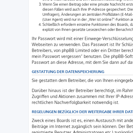
Wenn Sie einen Beitrag oder eine private Nachricht erst
diesen Fällen wird auch Ihre IP-Adresse gespeichert. D
Umfragen), Änderungen an zentralen Profildaten (E-Mai
(User Agent) wird nur in der „Wer ist online?“-Funktion 
Schließlich erfordern einzelne Funktionen des Boards,
explizit von Ihnen gesetzte Lesezeichen oder Benachric
Ihr Passwort wird mit einer Einwege-Verschlüsselung 
Webseiten zu verwenden. Das Passwort ist Ihr Schlüs
Betreibers, von phpBB Limited oder ein Dritter bere
mein Passwort vergessen“ benutzen. Die phpBB-Soft
Passwort an diese Adresse, mit dem Sie dann auf da
GESTATTUNG DER DATENSPEICHERUNG
Sie gestatten dem Betreiber, die von Ihnen eingegeb
Darüber hinaus ist der Betreiber berechtigt, im Rah
Zugriffen und Aktionen zusammen mit Ihrer IP-Adres
rechtlichen Nachverfolgbarkeit notwendig ist.
REGELUNGEN BEZÜGLICH DER WEITERGABE IHRER DAT
Zweck eines Boards ist es, einen Austausch mit ander
Beiträge im Internet zugänglich sein können. Der Bet
registrierte Benutzer, Administratoren etc.) zugäng