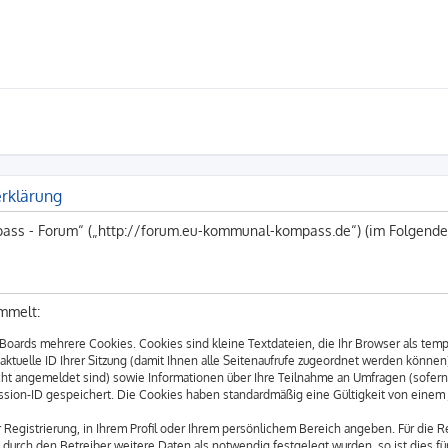
rklärung
ass - Forum“ („http://forum.eu-kommunal-kompass.de“) (im Folgenden
mmelt:
Boards mehrere Cookies. Cookies sind kleine Textdateien, die Ihr Browser als tem
 aktuelle ID Ihrer Sitzung (damit Ihnen alle Seitenaufrufe zugeordnet werden können
cht angemeldet sind) sowie Informationen über Ihre Teilnahme an Umfragen (sofern
ession-ID gespeichert. Die Cookies haben standardmäßig eine Gültigkeit von einem Ja
 Registrierung, in Ihrem Profil oder Ihrem persönlichem Bereich angeben. Für die 
rch den Betreiber weitere Daten als notwendig festgelegt wurden, so ist dies für 