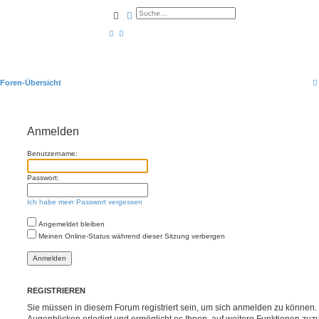
Suche
Erweiterte Suche
Foren-Übersicht
Anmelden
Benutzername:
Passwort:
Ich habe mein Passwort vergessen
Angemeldet bleiben
Meinen Online-Status während dieser Sitzung verbergen
REGISTRIEREN
Sie müssen in diesem Forum registriert sein, um sich anmelden zu können. 
Augenblicken erledigt und ermöglicht es Ihnen, auf weitere Funktionen zuz