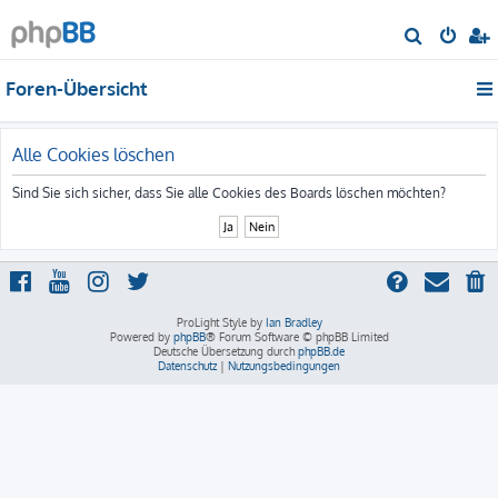
S
u
Foren-Übersicht
c
h
e
Alle Cookies löschen
Sind Sie sich sicher, dass Sie alle Cookies des Boards löschen möchten?
ProLight Style by
Ian Bradley
Powered by
phpBB
® Forum Software © phpBB Limited
Deutsche Übersetzung durch
phpBB.de
Datenschutz
|
Nutzungsbedingungen