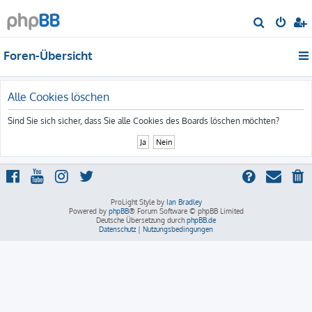
S
u
Foren-Übersicht
c
h
e
Alle Cookies löschen
Sind Sie sich sicher, dass Sie alle Cookies des Boards löschen möchten?
ProLight Style by
Ian Bradley
Powered by
phpBB
® Forum Software © phpBB Limited
Deutsche Übersetzung durch
phpBB.de
Datenschutz
|
Nutzungsbedingungen