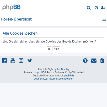
S
u
Foren-Übersicht
c
h
e
Alle Cookies löschen
Sind Sie sich sicher, dass Sie alle Cookies des Boards löschen möchten?
ProLight Style by
Ian Bradley
Powered by
phpBB
® Forum Software © phpBB Limited
Deutsche Übersetzung durch
phpBB.de
Datenschutz
|
Nutzungsbedingungen