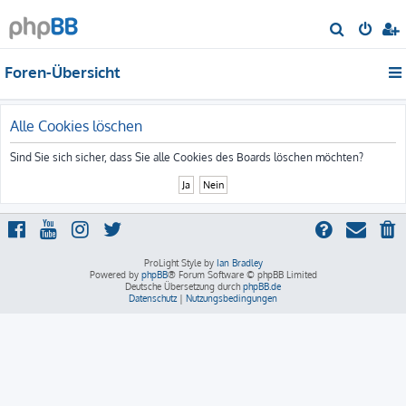
S
u
Foren-Übersicht
c
h
e
Alle Cookies löschen
Sind Sie sich sicher, dass Sie alle Cookies des Boards löschen möchten?
ProLight Style by
Ian Bradley
Powered by
phpBB
® Forum Software © phpBB Limited
Deutsche Übersetzung durch
phpBB.de
Datenschutz
|
Nutzungsbedingungen