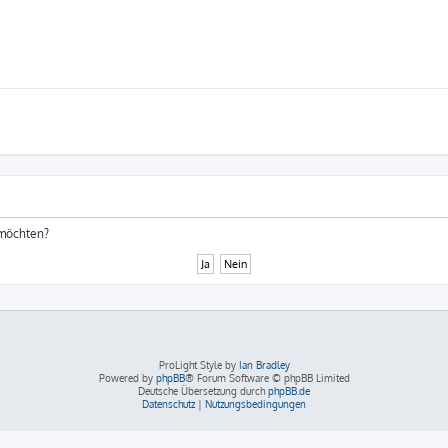
 möchten?
ProLight Style by
Ian Bradley
Powered by
phpBB
® Forum Software © phpBB Limited
Deutsche Übersetzung durch
phpBB.de
Datenschutz
|
Nutzungsbedingungen