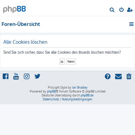
S
u
Foren-Übersicht
c
h
e
Alle Cookies löschen
Sind Sie sich sicher, dass Sie alle Cookies des Boards löschen möchten?
ProLight Style by
Ian Bradley
Powered by
phpBB
® Forum Software © phpBB Limited
Deutsche Übersetzung durch
phpBB.de
Datenschutz
|
Nutzungsbedingungen