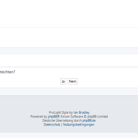
 möchten?
ProLight Style by
Ian Bradley
Powered by
phpBB
® Forum Software © phpBB Limited
Deutsche Übersetzung durch
phpBB.de
Datenschutz
|
Nutzungsbedingungen