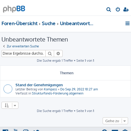
S
u
Foren-Übersicht
Suche
Unbeantwortete Themen
c
h
Unbeantwortete Themen
e
Zur erweiterten Suche
Suche
Erweiterte Suche
Die Suche ergab 1 Treffer • Seite
1
von
1
Themen
Stand der Genehmigungen
Letzter Beitrag von
Kompass
«
Do Sep 29, 2022 10:27 am
Verfasst in
Strukturfonds-Förderung allgemein
Die Suche ergab 1 Treffer • Seite
1
von
1
Gehe zu