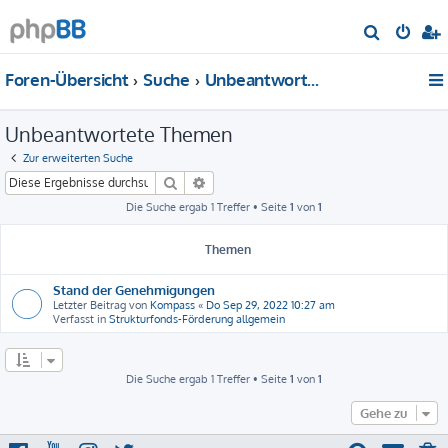
S
u
Foren-Übersicht
Suche
Unbeantwortete Themen
c
h
Unbeantwortete Themen
e
Zur erweiterten Suche
Suche
Erweiterte Suche
Die Suche ergab 1 Treffer • Seite
1
von
1
Themen
Stand der Genehmigungen
Letzter Beitrag von
Kompass
«
Do Sep 29, 2022 10:27 am
Verfasst in
Strukturfonds-Förderung allgemein
Die Suche ergab 1 Treffer • Seite
1
von
1
Gehe zu