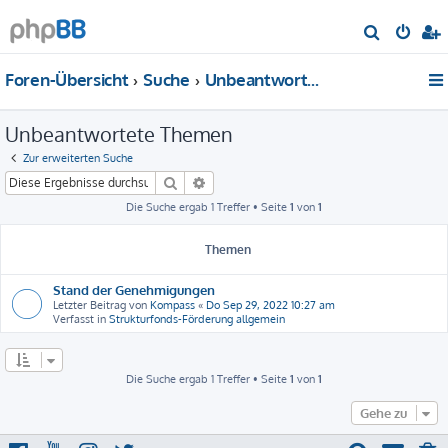
S
u
Foren-Übersicht
Suche
Unbeantwortete Themen
c
h
Unbeantwortete Themen
e
Zur erweiterten Suche
Suche
Erweiterte Suche
Die Suche ergab 1 Treffer • Seite
1
von
1
Themen
Stand der Genehmigungen
Letzter Beitrag von
Kompass
«
Do Sep 29, 2022 10:27 am
Verfasst in
Strukturfonds-Förderung allgemein
Die Suche ergab 1 Treffer • Seite
1
von
1
Gehe zu