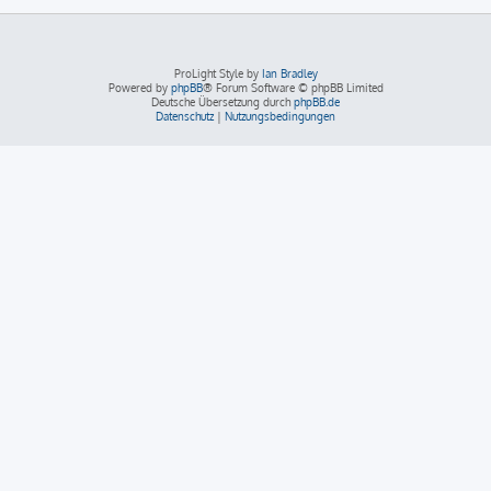
ProLight Style by
Ian Bradley
Powered by
phpBB
® Forum Software © phpBB Limited
Deutsche Übersetzung durch
phpBB.de
Datenschutz
|
Nutzungsbedingungen