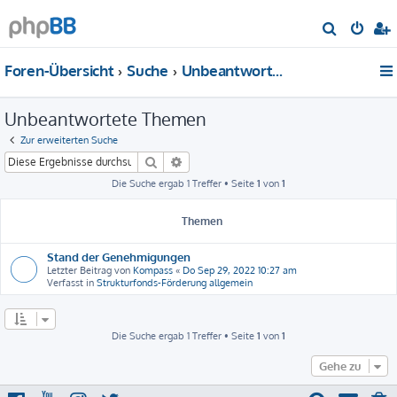
S
u
Foren-Übersicht
Suche
Unbeantwortete Themen
c
h
Unbeantwortete Themen
e
Zur erweiterten Suche
Suche
Erweiterte Suche
Die Suche ergab 1 Treffer • Seite
1
von
1
Themen
Stand der Genehmigungen
Letzter Beitrag von
Kompass
«
Do Sep 29, 2022 10:27 am
Verfasst in
Strukturfonds-Förderung allgemein
Die Suche ergab 1 Treffer • Seite
1
von
1
Gehe zu