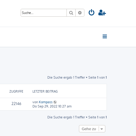
Suche
Erweiterte Suche
Die Suche ergab 1 Treffer • Seite
1
von
1
ZUGRIFFE
LETZTER BEITRAG
von
Kompass
22146
Do Sep 29, 2022 10:27 am
Die Suche ergab 1 Treffer • Seite
1
von
1
Gehe zu