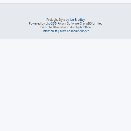
ProLight Style by
Ian Bradley
Powered by
phpBB
® Forum Software © phpBB Limited
Deutsche Übersetzung durch
phpBB.de
Datenschutz
|
Nutzungsbedingungen