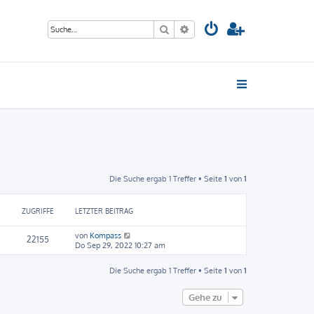
Suche
Erweiterte Suche
Die Suche ergab 1 Treffer • Seite
1
von
1
ZUGRIFFE
LETZTER BEITRAG
von
Kompass
22155
Do Sep 29, 2022 10:27 am
Die Suche ergab 1 Treffer • Seite
1
von
1
Gehe zu