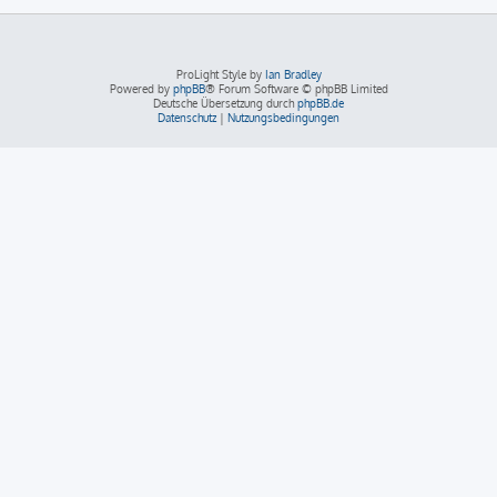
ProLight Style by
Ian Bradley
Powered by
phpBB
® Forum Software © phpBB Limited
Deutsche Übersetzung durch
phpBB.de
Datenschutz
|
Nutzungsbedingungen