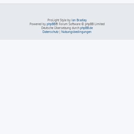
ProLight Style by
Ian Bradley
Powered by
phpBB
® Forum Software © phpBB Limited
Deutsche Übersetzung durch
phpBB.de
Datenschutz
|
Nutzungsbedingungen