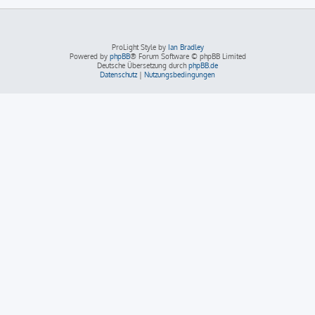
ProLight Style by
Ian Bradley
Powered by
phpBB
® Forum Software © phpBB Limited
Deutsche Übersetzung durch
phpBB.de
Datenschutz
|
Nutzungsbedingungen