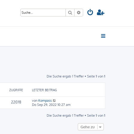
Suche
Erweiterte Suche
Die Suche ergab 1 Treffer • Seite
1
von
1
ZUGRIFFE
LETZTER BEITRAG
von
Kompass
22078
Do Sep 29, 2022 10:27 am
Die Suche ergab 1 Treffer • Seite
1
von
1
Gehe zu