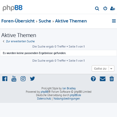
S
u
Foren-Übersicht
Suche
Aktive Themen
c
h
Aktive Themen
e
Zur erweiterten Suche
Die Suche ergab 0 Treffer • Seite
1
von
1
Es wurden keine passenden Ergebnisse gefunden.
Die Suche ergab 0 Treffer • Seite
1
von
1
Gehe zu
ProLight Style by
Ian Bradley
Powered by
phpBB
® Forum Software © phpBB Limited
Deutsche Übersetzung durch
phpBB.de
Datenschutz
|
Nutzungsbedingungen