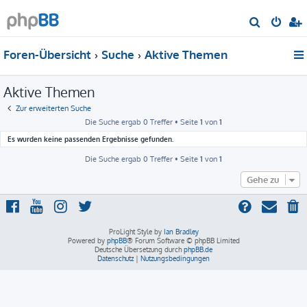
S
u
Foren-Übersicht
Suche
Aktive Themen
c
h
Aktive Themen
e
Zur erweiterten Suche
Die Suche ergab 0 Treffer • Seite
1
von
1
Es wurden keine passenden Ergebnisse gefunden.
Die Suche ergab 0 Treffer • Seite
1
von
1
Gehe zu
ProLight Style by
Ian Bradley
Powered by
phpBB
® Forum Software © phpBB Limited
Deutsche Übersetzung durch
phpBB.de
Datenschutz
|
Nutzungsbedingungen